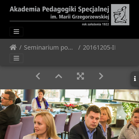
Seminarium post doktorskie - 2016.12.05
20161205-IMG 8887